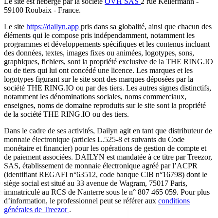
Le site est hébergé par la société
OVH SAS
2 rue Kellermann -
59100 Roubaix - France.
Le site
https://dailyn.app
pris dans sa globalité, ainsi que chacun des
éléments qui le compose pris indépendamment, notamment les
programmes et développements spécifiques et les contenus incluant
des données, textes, images fixes ou animées, logotypes, sons,
graphiques, fichiers, sont la propriété exclusive de la THE RING.IO
Continuer sans accepter
ou de tiers qui lui ont concédé une licence. Les marques et les
logotypes figurant sur le site sont des marques déposées par la
société THE RING.IO ou par des tiers. Les autres signes distinctifs,
notamment les dénominations sociales, noms commerciaux,
enseignes, noms de domaine reproduits sur le site sont la propriété
de la société THE RING.IO ou des tiers.
Dans le cadre de ses activités, Dailyn agit en tant que distributeur de
monnaie électronique (articles L.525-8 et suivants du Code
monétaire et financier) pour les opérations de gestion de compte et
Salut c'est nous...
de paiement associées. DAILYN est mandatée à ce titre par Treezor,
les Cookies !
SAS, établissement de monnaie électronique agréé par l’ACPR
(identifiant REGAFI n°63512, code banque CIB n°16798) dont le
On a attendu d'être sûrs que le contenu de ce site vous
siège social est situé au 33 avenue de Wagram, 75017 Paris,
immatriculé au RCS de Nanterre sous le n° 807 465 059. Pour plus
intéresse avant de vous déranger, mais on aimerait bien vous
d’information, le professionnel peut se référer aux
conditions
accompagner pendant votre visite...
générales de Treezor
.
C'est OK pour vous ?